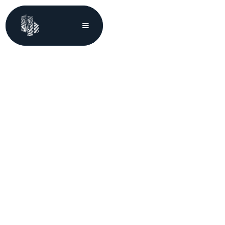
Datenschutz E-Learning – Grundschulung
Die Steger Consulting GmbH bietet eine Datenschutz-
Grundschulung als E-Learning-Version an, sie kann in
deutscher, italienischer und englischer Sprache gebucht